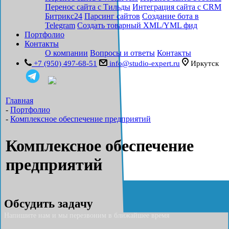
Перенос сайта с Тильды
Интеграция сайта с CRM
Битрикс24
Парсинг сайтов
Создание бота в
Telegram
Создать товарный XML/YML фид
Портфолио
Контакты
О компании
Вопросы и ответы
Контакты
+7 (950) 497-68-51
info@studio-expert.ru
Иркутск
Главная
-
Портфолио
-
Комплексное обеспечение предприятий
Комплексное обеспечение
предприятий
Обсудить задачу
Напишите нам и мы перезвоним в ближайшее время