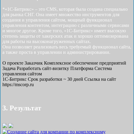
*«1С-Битрикс» – это CMS, которая была создана специально
для рынка СНГ. Она имеет множество инструментов для
создания и управления сайтом, мощный функционал
управления контентом, интеграцию с различными сервисами
и многое другое. Кроме того, «1С-Битрикс» имеет высокую
степень защиты от хакерских атак и хорошо оптимизирована
для работы на высоконагруженных сайтах.
Она позволяет реализовать весь требуемый функционал сайта,
а также проста в управлении и администрировании.
О проекте
Заказчик
Комплексное обеспечение предприятий
Задача
Разработать cайт-визитку
Платформа
Система
управления сайтом
1С-Битрикс
Срок разработки
~ 30 дней
Ссылка на сайт
https://mscorp.ru
3. Результат