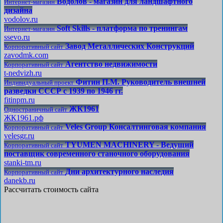
Водолов - магазин для ландшафтного
Интернет-магазин
дизайна
vodolov.ru
Soft Skills - платформа по тренингам
Интернет-магазин
ssevo.ru
Завод Металлических Конструкций
Корпоративный сайт
zavodmk.com
Агентство недвижимости
Корпоративный сайт
t-nedvizh.ru
Фитин П.М. Руководитель внешней
Индивидуальный проект
разведки СССР с 1939 по 1946 гг.
fitinpm.ru
ЖК1961
Одностраничный сайт
ЖК1961.рф
Veles Group Консалтинговая компания
Корпоративный сайт
velesgr.ru
TYUMEN MACHINERY - Ведущий
Корпоративный сайт
поставщик современного станочного оборудования
stanki-tm.ru
Дни архитектурного наследия
Корпоративный сайт
danekb.ru
Рассчитать стоимость сайта