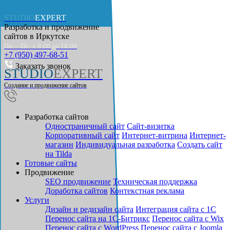
STUDIO
EXPERT
Разработка и продвижение
сайтов в
Иркутске
Пн. – Пт.: с 9:00 до 18:00
+7 (950) 497-68-51
Заказать звонок
STUDIO
EXPERT
Создание и продвижение сайтов
Разработка сайтов
Одностраничный сайт
Cайт-визитка
Корпоративный сайт
Интернет-витрина
Интернет-
магазин
Индивидуальная разработка
Создать сайт
на Tilda
Готовые сайты
Продвижение
SEO продвижение
Техническая поддержка
Доработка сайтов
Контекстная реклама
Услуги
Дизайн и редизайн сайта
Интеграция сайта с 1С
Перенос сайта на 1С-Битрикс
Перенос сайта с Wix
Перенос сайта с WordPress
Перенос сайта с Joomla