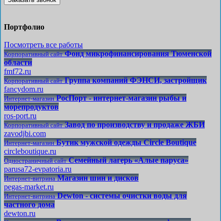
Портфолио
Посмотреть все работы
Фонд микрофинансирования Тюменской
Корпоративный сайт
области
fmf72.ru
Группа компаний ФЭНСИ, застройщик
Корпоративный сайт
fancydom.ru
РосПорт - интернет-магазин рыбы и
Интернет-магазин
морепродуктов
ros-port.ru
Завод по производству и продаже ЖБИ
Корпоративный сайт
zavodjbi.com
Бутик мужской одежды Circle Boutique
Интернет-магазин
circleboutique.ru
Семейный лагерь «Алые паруса»
Одностраничный сайт
parusa72-evpatoria.ru
Магазин шин и дисков
Интернет-витрина
pegas-market.ru
Dewton - системы очистки воды для
Интернет-витрина
частного дома
dewton.ru