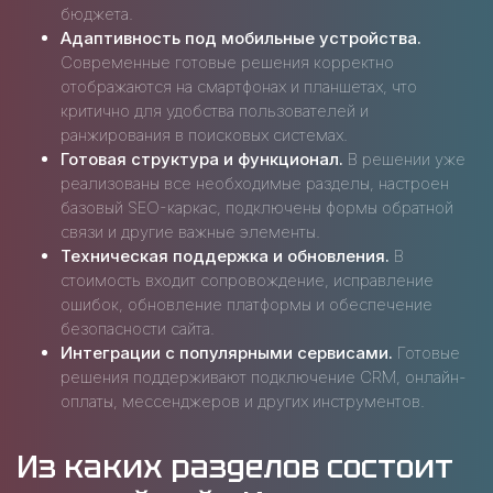
бюджета.
Адаптивность под мобильные устройства.
Современные готовые решения корректно
отображаются на смартфонах и планшетах, что
критично для удобства пользователей и
ранжирования в поисковых системах.
Готовая структура и функционал.
В решении уже
реализованы все необходимые разделы, настроен
базовый SEO-каркас, подключены формы обратной
связи и другие важные элементы.
Техническая поддержка и обновления.
В
стоимость входит сопровождение, исправление
ошибок, обновление платформы и обеспечение
безопасности сайта.
Интеграции с популярными сервисами.
Готовые
решения поддерживают подключение CRM, онлайн-
оплаты, мессенджеров и других инструментов.
Из каких разделов состоит