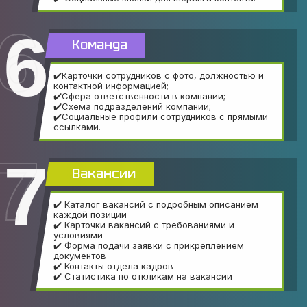
6
Команда
✔️Карточки сотрудников с фото, должностью и
контактной информацией;
✔️Сфера ответственности в компании;
✔️Схема подразделений компании;
✔️Социальные профили сотрудников с прямыми
ссылками.
7
Вакансии
✔️ Каталог вакансий с подробным описанием
каждой позиции
✔️ Карточки вакансий с требованиями и
условиями
✔️ Форма подачи заявки с прикреплением
документов
✔️ Контакты отдела кадров
✔️ Статистика по откликам на вакансии