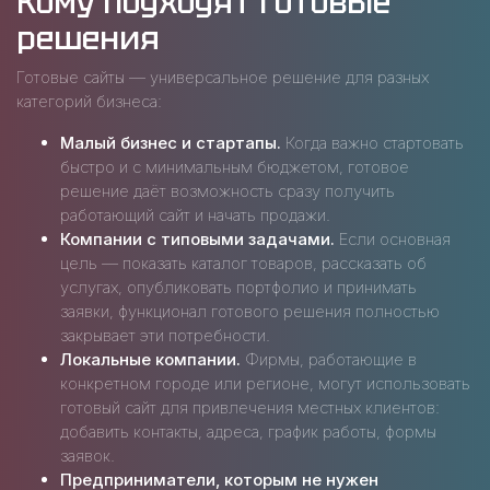
Кому подходят готовые
решения
Готовые сайты — универсальное решение для разных
категорий бизнеса:
Малый бизнес и стартапы.
Когда важно стартовать
быстро и с минимальным бюджетом, готовое
решение даёт возможность сразу получить
работающий сайт и начать продажи.
Компании с типовыми задачами.
Если основная
цель — показать каталог товаров, рассказать об
услугах, опубликовать портфолио и принимать
заявки, функционал готового решения полностью
закрывает эти потребности.
Локальные компании.
Фирмы, работающие в
конкретном городе или регионе, могут использовать
готовый сайт для привлечения местных клиентов:
добавить контакты, адреса, график работы, формы
заявок.
Предприниматели, которым не нужен