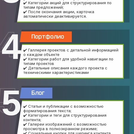
✔️ Категории акций для структурирования по
типам предложений;
✔️ После окончания акции, карточка
автоматически деактивируется.
4
Портфолио
✔️ Галлерея проектов с детальной информацией
о каждом объекте
✔️ Категории работ для удобной навигации по
типам проектов
✔️ Детальные описания каждого проекта с
техническими характеристиками
5
Блог
✔️ Статьи и публикации с возможностью
форматирования текста;
✔️ Категории и теги для структурирования
контента;
✔️ Галереи изображений с возможностью
просмотра в полноэкранном режиме;
✔️ Социальные кнопки для шеринга контента.