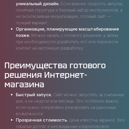
уникальный дизайн.
Если важнее скорость запуска,
понятная структура и базовый набор инструментов, а
не эксклюзивная визуализация, готовый сайт —
лучший вариант.
Организации, планирующие масштабирование
позже.
Можно начать с готового решения, а затем
при необходимости доработать его или перенести
контент на кастомную разработку.
Преимущества готового
решения Интернет-
магазина
Быстрый запуск.
Сайт можно запустить за считанные
дни, а не недели или месяцы. Это особенно важно,
если нужно оперативно реагировать на рыночные
возможности.
Прозрачная стоимость.
Цена известна заранее, без
скрытых доплат и неожиданных корректировок