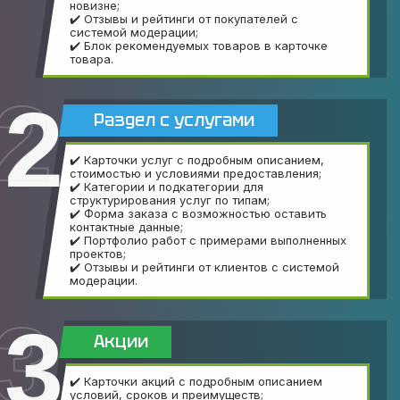
новизне;
✔️ Отзывы и рейтинги от покупателей с
системой модерации;
✔️ Блок рекомендуемых товаров в карточке
товара.
2
Раздел с услугами
✔️ Карточки услуг с подробным описанием,
стоимостью и условиями предоставления;
✔️ Категории и подкатегории для
структурирования услуг по типам;
✔️ Форма заказа с возможностью оставить
контактные данные;
✔️ Портфолио работ с примерами выполненных
проектов;
✔️ Отзывы и рейтинги от клиентов с системой
модерации.
3
Акции
✔️ Карточки акций с подробным описанием
условий, сроков и преимуществ;