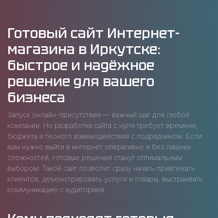
Готовый сайт Интернет-
магазина в Иркутске:
быстрое и надёжное
решение для вашего
бизнеса
Запуск онлайн-присутствия — важный шаг для любой
компании. Но разработка сайта с нуля требует времени,
бюджета и тесного взаимодействия с подрядчиком. Если
вам нужно выйти в интернет оперативно и без лишних
сложностей, готовые решения станут оптимальным
выбором. Такой сайт позволит сразу начать привлекать
клиентов, демонстрировать услуги и товары, выстраивать
коммуникацию с аудиторией.