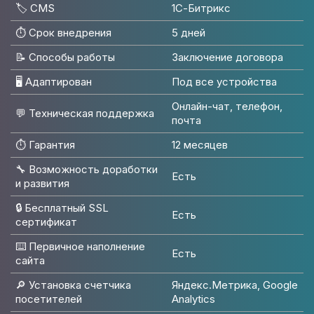
🏷️ CMS
1С-Битрикс
⏱️ Срок внедрения
5 дней
📝 Способы работы
Заключение договора
🖥 Адаптирован
Под все устройства
Онлайн-чат, телефон,
💬 Техническая поддержка
почта
⏱️ Гарантия
12 месяцев
🔧 Возможность доработки
Есть
и развития
🔒 Бесплатный SSL
Есть
сертификат
⌨️ Первичное наполнение
Есть
сайта
🔎 Установка счетчика
Яндекс.Метрика, Google
посетителей
Analytics