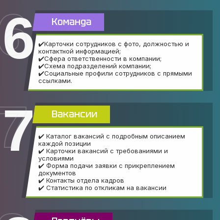
6
Команда
✔️Карточки сотрудников с фото, должностью и
контактной информацией;
✔️Сфера ответственности в компании;
✔️Схема подразделений компании;
✔️Социальные профили сотрудников с прямыми
ссылками.
7
Вакансии
✔️ Каталог вакансий с подробным описанием
каждой позиции
✔️ Карточки вакансий с требованиями и
условиями
✔️ Форма подачи заявки с прикреплением
документов
✔️ Контакты отдела кадров
✔️ Статистика по откликам на вакансии