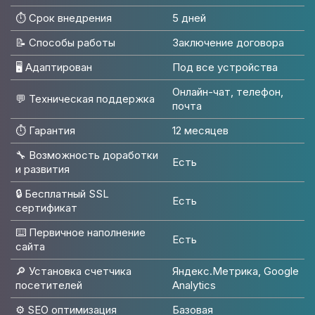
⏱️ Срок внедрения
5 дней
📝 Способы работы
Заключение договора
🖥 Адаптирован
Под все устройства
Онлайн-чат, телефон,
💬 Техническая поддержка
почта
⏱️ Гарантия
12 месяцев
🔧 Возможность доработки
Есть
и развития
🔒 Бесплатный SSL
Есть
сертификат
⌨️ Первичное наполнение
Есть
сайта
🔎 Установка счетчика
Яндекс.Метрика, Google
посетителей
Analytics
⚙️ SEO оптимизация
Базовая