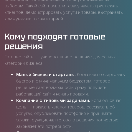
выбором. Такой сайт позволит сразу начать привлекать
клиентов, демонстрировать услуги и товары, выстраивать
коммуникацию с аудиторией.
Кому подходят готовые
решения
Готовые сайты — универсальное решение для разных
категорий бизнеса:
Малый бизнес и стартапы.
Когда важно стартовать
быстро и с минимальным бюджетом, готовое
решение даёт возможность сразу получить
работающий сайт и начать продажи.
Компании с типовыми задачами.
Если основная
цель — показать каталог товаров, рассказать об
услугах, опубликовать портфолио и принимать
заявки, функционал готового решения полностью
закрывает эти потребности.