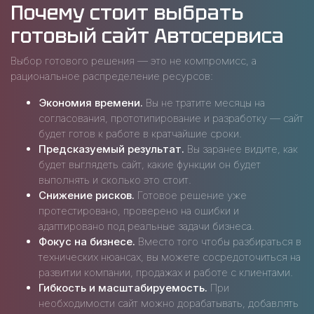
Почему стоит выбрать
готовый сайт Автосервиса
Выбор готового решения — это не компромисс, а
рациональное распределение ресурсов:
Экономия времени.
Вы не тратите месяцы на
согласования, прототипирование и разработку — сайт
будет готов к работе в кратчайшие сроки.
Предсказуемый результат.
Вы заранее видите, как
будет выглядеть сайт, какие функции он будет
выполнять и сколько это стоит.
Снижение рисков.
Готовое решение уже
протестировано, проверено на ошибки и
адаптировано под реальные задачи бизнеса.
Фокус на бизнесе.
Вместо того чтобы разбираться в
технических нюансах, вы можете сосредоточиться на
развитии компании, продажах и работе с клиентами.
Гибкость и масштабируемость.
При
необходимости сайт можно дорабатывать, добавлять