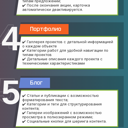
типам предложений;
✔️ После окончания акции, карточка
автоматически деактивируется.
4
Портфолио
✔️ Галлерея проектов с детальной информацией
о каждом объекте
✔️ Категории работ для удобной навигации по
типам проектов
✔️ Детальные описания каждого проекта с
техническими характеристиками
5
Блог
✔️ Статьи и публикации с возможностью
форматирования текста;
✔️ Категории и теги для структурирования
контента;
✔️ Галереи изображений с возможностью
просмотра в полноэкранном режиме;
✔️ Социальные кнопки для шеринга контента.