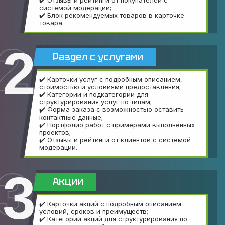
✔️ Отзывы и рейтинги от покупателей с
системой модерации;
✔️ Блок рекомендуемых товаров в карточке
товара.
2
Раздел с услугами
✔️ Карточки услуг с подробным описанием,
стоимостью и условиями предоставления;
✔️ Категории и подкатегории для
структурирования услуг по типам;
✔️ Форма заказа с возможностью оставить
контактные данные;
✔️ Портфолио работ с примерами выполненных
проектов;
✔️ Отзывы и рейтинги от клиентов с системой
модерации.
3
Акции
✔️ Карточки акций с подробным описанием
условий, сроков и преимуществ;
✔️ Категории акций для структурирования по