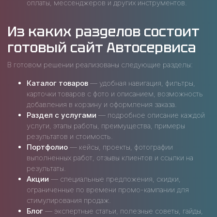
оплаты, мессенджеров и других инструментов.
Из каких разделов состоит
готовый сайт Автосервиса
В готовом решении реализованы следующие разделы:
Каталог товаров
— удобная навигация, фильтры,
карточки товаров с фото и описанием, возможность
добавления в корзину и оформления заказа.
Раздел с услугами
— подробное описание каждой
услуги, этапы работы, преимущества, примеры
результатов и стоимость.
Портфолио
— кейсы, проекты, фотографии
выполненных работ, отзывы клиентов и ссылки на
результаты.
Акции
— специальные предложения, скидки,
ограниченные по времени промо-кампании для
стимулирования продаж.
Блог
— экспертные статьи, полезные советы, гайды,