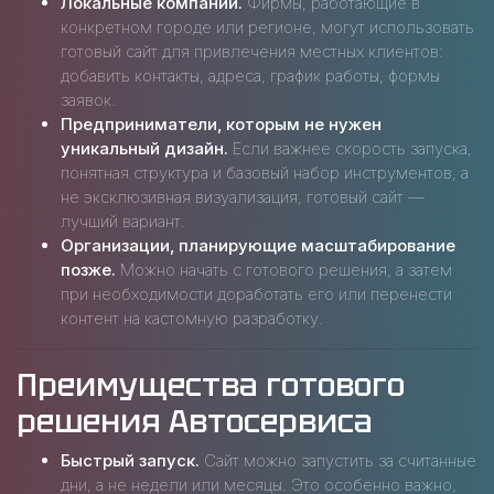
Локальные компании.
Фирмы, работающие в
конкретном городе или регионе, могут использовать
готовый сайт для привлечения местных клиентов:
добавить контакты, адреса, график работы, формы
заявок.
Предприниматели, которым не нужен
уникальный дизайн.
Если важнее скорость запуска,
понятная структура и базовый набор инструментов, а
не эксклюзивная визуализация, готовый сайт —
лучший вариант.
Организации, планирующие масштабирование
позже.
Можно начать с готового решения, а затем
при необходимости доработать его или перенести
контент на кастомную разработку.
Преимущества готового
решения Автосервиса
Быстрый запуск.
Сайт можно запустить за считанные
дни, а не недели или месяцы. Это особенно важно,