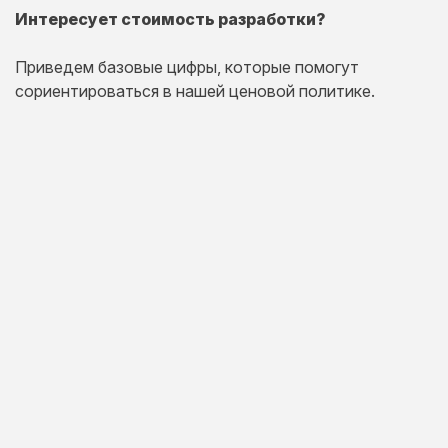
Интересует стоимость разработки?
Приведем базовые цифры, которые помогут
сориентироваться в нашей ценовой политике.
Одностраничный
сайт
Комплексная презентация на одной странице товара
или услуги.
20 дней
от 30 000 руб.