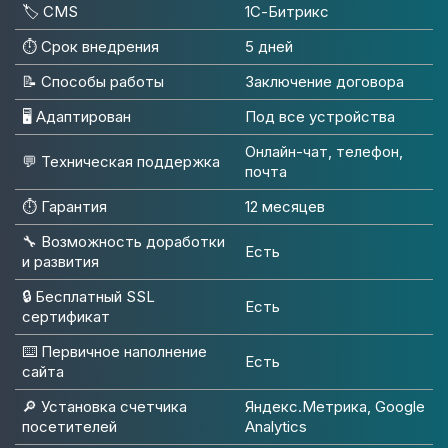
🏷️ CMS
1С-Битрикс
⏱️ Срок внедрения
5 дней
📝 Способы работы
Заключение договора
🖥 Адаптирован
Под все устройства
Онлайн-чат, телефон,
💬 Техническая поддержка
почта
⏱️ Гарантия
12 месяцев
🔧 Возможность доработки
Есть
и развития
🔒 Бесплатный SSL
Есть
сертификат
⌨️ Первичное наполнение
Есть
сайта
🔎 Установка счетчика
Яндекс.Метрика, Google
посетителей
Analytics