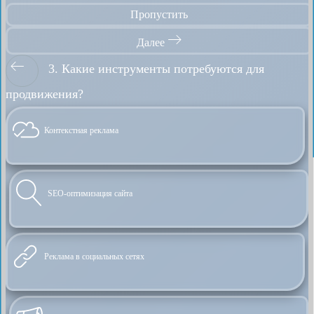
Пропустить
Далее
3. Какие инструменты потребуются для
продвижения?
Контекстная реклама
SEO-оптимизация сайта
Реклама в социальных сетях