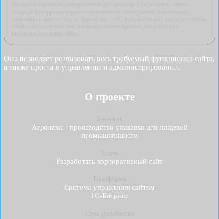
Она имеет множество инструментов для создания и управления сайтом,
мощный функционал управления контентом, интеграцию с различными
сервисами и многое другое. Кроме того, «1С-Битрикс» имеет высокую степень
защиты от хакерских атак и хорошо оптимизирована для работы на
высоконагруженных сайтах.
Она позволяет реализовать весь требуемый функционал сайта,
а также проста в управлении и администрировании.
О проекте
Заказчик
Агролюкс - производство упаковки для пищевой
промышленности
Задача
Разработать корпоративный сайт
Платформа
Система управления сайтом
1С-Битрикс
Срок разработки