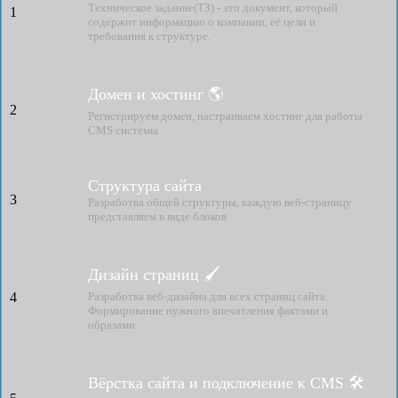
Техническое задание(ТЗ) - это документ, который
1
содержит информацию о компании, её цели и
требования к структуре.
Домен и хостинг 🌎
2
Регистрируем домен, настраиваем хостинг для работы
CMS системы
Структура сайта
3
Разработка общей структуры, каждую веб-страницу
представляем в виде блоков
Дизайн страниц 🖌
4
Разработка веб-дизайна для всех страниц сайта.
Формирование нужного впечатления фактами и
образами
Вёрстка сайта и подключение к CMS 🛠