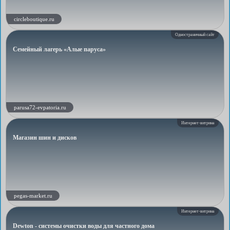
circleboutique.ru
Одностраничный сайт
Семейный лагерь «Алые паруса»
parusa72-evpatoria.ru
Интернет-витрина
Магазин шин и дисков
pegas-market.ru
Интернет-витрина
Dewton - системы очистки воды для частного дома