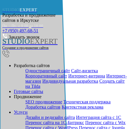
STUDIO
EXPERT
Разработка и продвижение
сайтов в
Иркутске
Пн. – Пт.: с 9:00 до 18:00
+7 (950) 497-68-51
Заказать звонок
STUDIO
EXPERT
Создание и продвижение сайтов
Разработка сайтов
Одностраничный сайт
Cайт-визитка
Корпоративный сайт
Интернет-витрина
Интернет-
магазин
Индивидуальная разработка
Создать сайт
на Tilda
Готовые сайты
Продвижение
SEO продвижение
Техническая поддержка
Доработка сайтов
Контекстная реклама
Услуги
Дизайн и редизайн сайта
Интеграция сайта с 1С
Перенос сайта на 1С-Битрикс
Перенос сайта с Wix
Перенос сайта с WordPress
Перенос сайта с Joomla