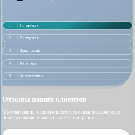
1
Тип проекта
2
Конкуренты
3
Продвижение
4
Интеграция
5
Ваши контакты
Отзывы наших клиентов
Мы благодарны нашим клиентам за оказанное доверие и
положительные отзывы о совместной работе.