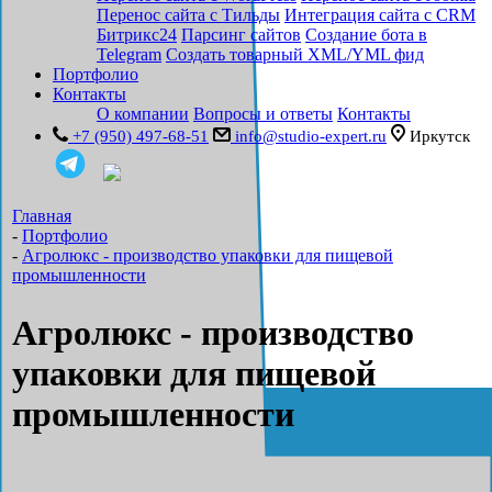
Перенос сайта с Тильды
Интеграция сайта с CRM
Битрикс24
Парсинг сайтов
Создание бота в
Telegram
Создать товарный XML/YML фид
Портфолио
Контакты
О компании
Вопросы и ответы
Контакты
+7 (950) 497-68-51
info@studio-expert.ru
Иркутск
Главная
-
Портфолио
-
Агролюкс - производство упаковки для пищевой
промышленности
Агролюкс - производство
упаковки для пищевой
промышленности