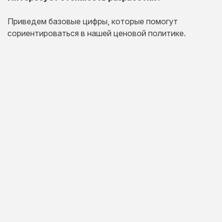
Приведем базовые цифры, которые помогут
сориентироваться в нашей ценовой политике.
Одностраничный
сайт
Комплексная презентация на одной странице товара
или услуги.
20 дней
от 30 000 руб.