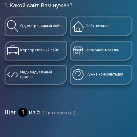
1. Какой сайт Вам нужен?
В
Одностраничный сайт
Сайт-визитка
Корпоративный сайт
Интернет-магазин
Индивидуальный
Нужна консультация
проект
Шаг
1
из 5
{ Тип проекта }