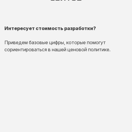
Интересует стоимость разработки?
Приведем базовые цифры, которые помогут
сориентироваться в нашей ценовой политике.
Одностраничный
сайт
Комплексная презентация на одной странице товара
или услуги.
20 дней
от 30 000 руб.