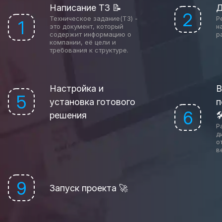
Написание ТЗ 📝
Д
2
Техническое задание(ТЗ) -
Р
1
это документ, который
н
содержит информацию о
р
компании, её цели и
требования к структуре.
Настройка и
В
5
установка готового
п
6
решения

Р
д
о
в
9
Запуск проекта 🚀