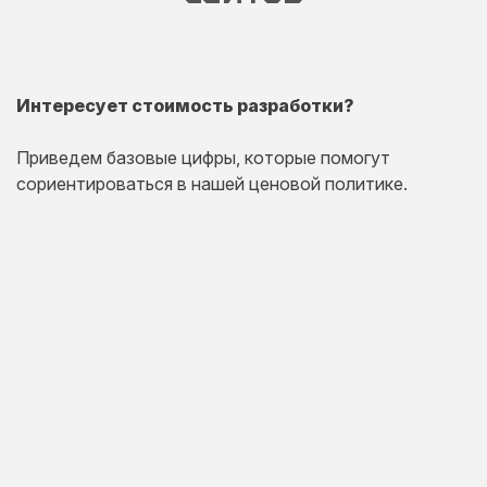
Интересует стоимость разработки?
Приведем базовые цифры, которые помогут
сориентироваться в нашей ценовой политике.
Одностраничный
сайт
Комплексная презентация на одной странице товара
или услуги.
20 дней
от 30 000 руб.