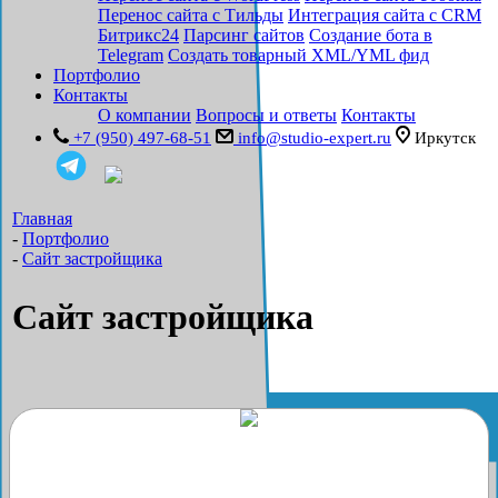
Перенос сайта с Тильды
Интеграция сайта с CRM
Битрикс24
Парсинг сайтов
Создание бота в
Telegram
Создать товарный XML/YML фид
Портфолио
Контакты
О компании
Вопросы и ответы
Контакты
+7 (950) 497-68-51
info@studio-expert.ru
Иркутск
Главная
-
Портфолио
-
Сайт застройщика
Сайт застройщика