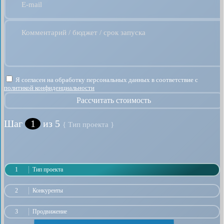
E-mail
Комментарий / бюджет / срок запуска
Я согласен на обработку персональных данных в соответствие с
политикой конфиденциальности
Рассчитать стоимость
Шаг
1
из 5
{ Тип проекта }
1
Тип проекта
2
Конкуренты
3
Продвижение