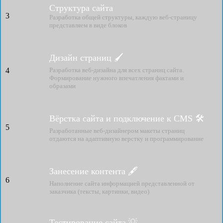
Структура сайта
3
Разработка общей структуры, каждую веб-страницу
представляем в виде блоков
Дизайн страниц 🖌
4
Разработка веб-дизайна для всех страниц сайта.
Формирование нужного впечатления фактами и
образами
Вёрстка сайта и подключение к CMS 🛠
5
Разработанные веб-дизайнером макеты страниц
отдаются на адаптивную верстку и программирование
Занесение контента 🖋
6
Наполнение сайта информацией представленной от
заказчика (тексты, картинки, видео)
Тестирование сайта 💡