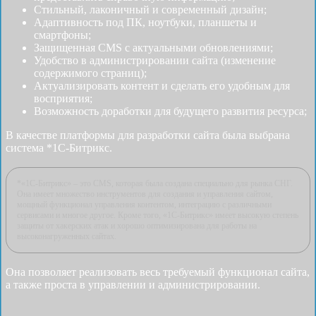
Стильный, лаконичный и современный дизайн;
Адаптивность под ПК, ноутбуки, планшеты и
смартфоны;
Защищенная CMS с актуальными обновлениями;
Удобство в администрировании сайта (изменение
содержимого страниц);
Актуализировать контент и сделать его удобным для
восприятия;
Возможность доработки для будущего развития ресурса;
В качестве платформы для разработки сайта была выбрана
система *1С-Битрикс.
*«1С-Битрикс» – это CMS, которая была создана специально для рынка СНГ.
Она имеет множество инструментов для создания и управления сайтом,
мощный функционал управления контентом, интеграцию с различными
сервисами и многое другое. Кроме того, «1С-Битрикс» имеет высокую степень
защиты от хакерских атак и хорошо оптимизирована для работы на
высоконагруженных сайтах.
Она позволяет реализовать весь требуемый функционал сайта,
а также проста в управлении и администрировании.